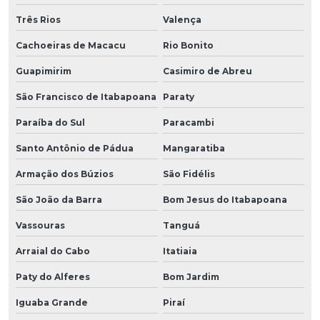
Três Rios
Valença
Cachoeiras de Macacu
Rio Bonito
Guapimirim
Casimiro de Abreu
São Francisco de Itabapoana
Paraty
Paraíba do Sul
Paracambi
Santo Antônio de Pádua
Mangaratiba
Armação dos Búzios
São Fidélis
São João da Barra
Bom Jesus do Itabapoana
Vassouras
Tanguá
Arraial do Cabo
Itatiaia
Paty do Alferes
Bom Jardim
Iguaba Grande
Piraí