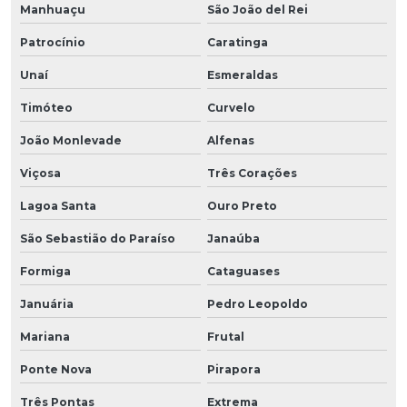
Manhuaçu
São João del Rei
Patrocínio
Caratinga
Unaí
Esmeraldas
Timóteo
Curvelo
João Monlevade
Alfenas
Viçosa
Três Corações
Lagoa Santa
Ouro Preto
São Sebastião do Paraíso
Janaúba
Formiga
Cataguases
Januária
Pedro Leopoldo
Mariana
Frutal
Ponte Nova
Pirapora
Três Pontas
Extrema