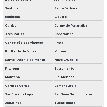
Juatuba
Santa Bárbara
Espinosa
Cláudio
Cambuí
Carmo do Paranaíba
Três Marias
Coromandel
Conceição das Alagoas
Prata
Rio Pardo de Minas
Mutum
Santo Antônio do Monte
Novo Cruzeiro
Pitangui
Sacramento
Mantena
Elói Mendes
Campos Gerais
Camanducaia
São José da Lapa
São João Nepomuceno
Jacutinga
Tupaciguara