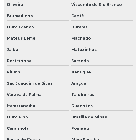
Oliveira
Visconde do Rio Branco
Brumadinho
Caeté
Ouro Branco
Iturama
Mateus Leme
Machado
Jaíba
Matozinhos
Porteirinha
Sarzedo
Piumhi
Nanuque
São Joaquim de Bicas
Araçuaí
Várzea da Palma
Taiobeiras
Itamarandiba
Guanhães
Ouro Fino
Brasília de Minas
Carangola
Pompéu
Barão de Cocais
Além Paraíba