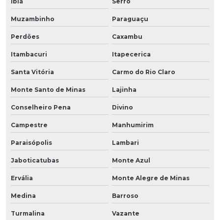
Ibiá
Serro
Muzambinho
Paraguaçu
Perdões
Caxambu
Itambacuri
Itapecerica
Santa Vitória
Carmo do Rio Claro
Monte Santo de Minas
Lajinha
Conselheiro Pena
Divino
Campestre
Manhumirim
Paraisópolis
Lambari
Jaboticatubas
Monte Azul
Ervália
Monte Alegre de Minas
Medina
Barroso
Turmalina
Vazante