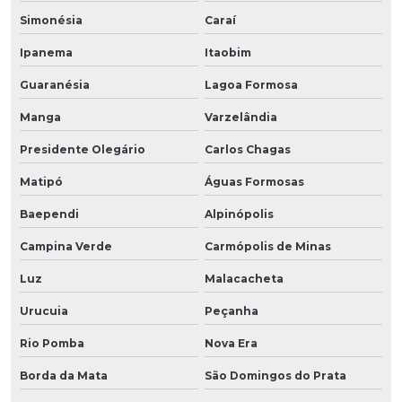
Simonésia
Caraí
Ipanema
Itaobim
Guaranésia
Lagoa Formosa
Manga
Varzelândia
Presidente Olegário
Carlos Chagas
Matipó
Águas Formosas
Baependi
Alpinópolis
Campina Verde
Carmópolis de Minas
Luz
Malacacheta
Urucuia
Peçanha
Rio Pomba
Nova Era
Borda da Mata
São Domingos do Prata