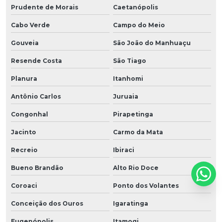
Prudente de Morais
Caetanópolis
Cabo Verde
Campo do Meio
Gouveia
São João do Manhuaçu
Resende Costa
São Tiago
Planura
Itanhomi
Antônio Carlos
Juruaia
Congonhal
Pirapetinga
Jacinto
Carmo da Mata
Recreio
Ibiraci
Bueno Brandão
Alto Rio Doce
Coroaci
Ponto dos Volantes
Conceição dos Ouros
Igaratinga
Eugenópolis
Itamogi