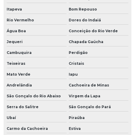
Itapeva
Bom Repouso
Rio Vermelho
Dores do Indaiá
Água Boa
Conceição do Rio Verde
Jequeri
Chapada Gaúcha
Cambuquira
Perdigão
Teixeiras
Cristais
Mato Verde
Iapu
Andrelândia
Cachoeira de Minas
São Gonçalo do Rio Abaixo
Virgem da Lapa
Serra do Salitre
São Gonçalo do Pará
Ubaí
Piraúba
Carmo da Cachoeira
Estiva