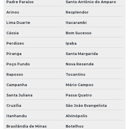
Padre Paraíso
Santo Antônio do Amparo
Arinos
Resplendor
Lima Duarte
Itacarambi
Cássia
Bom Sucesso
Perdizes
Ipaba
Piranga
Santa Margarida
Poço Fundo
Nova Resende
Raposos
Tocantins
Campanha
Mário Campos
Santa Juliana
Passa Quatro
Cruzília
São João Evangelista
Itanhandu
Alvinópolis
Brasilândia de Minas
Botelhos