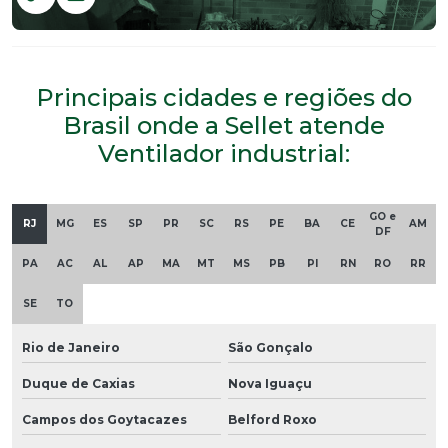
Principais cidades e regiões do
Brasil onde a Sellet atende
Ventilador industrial:
GO e
RJ
MG
ES
SP
PR
SC
RS
PE
BA
CE
AM
DF
PA
AC
AL
AP
MA
MT
MS
PB
PI
RN
RO
RR
SE
TO
Rio de Janeiro
São Gonçalo
Duque de Caxias
Nova Iguaçu
Campos dos Goytacazes
Belford Roxo