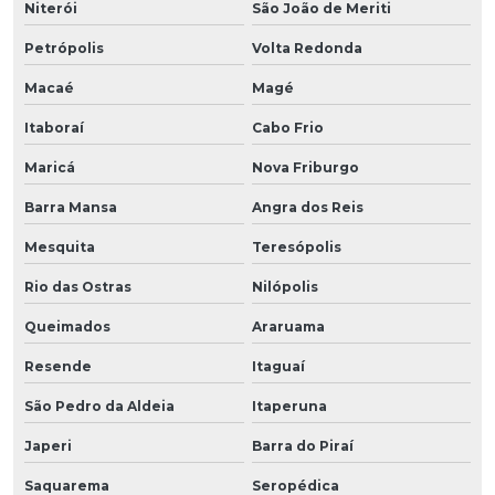
Niterói
São João de Meriti
Petrópolis
Volta Redonda
Macaé
Magé
Itaboraí
Cabo Frio
Maricá
Nova Friburgo
Barra Mansa
Angra dos Reis
Mesquita
Teresópolis
Rio das Ostras
Nilópolis
Queimados
Araruama
Resende
Itaguaí
São Pedro da Aldeia
Itaperuna
Japeri
Barra do Piraí
Saquarema
Seropédica