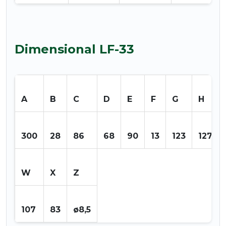
Dimensional LF-33
A
B
C
D
E
F
G
H
300
28
86
68
90
13
123
127
W
X
Z
107
83
ø8,5