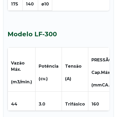
175
140
ø10
Modelo LF-300
PRESSÃO
Vazão
Potência
Tensão
Máx.
Cap.Máx.
(cv.)
(A)
(m3/min.)
(mmCA.)
44
3.0
Trifásico
160