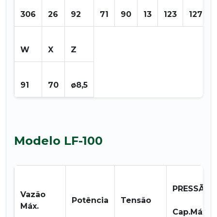
306
26
92
71
90
13
123
127
W
X
Z
91
70
ø8,5
Modelo LF-100
PRESSÃO
Vazão
Potência
Tensão
Máx.
Cap.Máx.