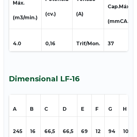
Máx.
Cap.Máx.
(cv.)
(A)
(m3/min.)
(mmCA.)
4.0
0,16
Trif/Mon.
37
Dimensional LF-16
A
B
C
D
E
F
G
H
245
16
66,5
66,5
69
12
94
101,6