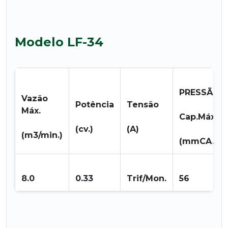
Modelo LF-34
PRESSÃO
Vazão
Potência
Tensão
Máx.
Cap.Máx.
(cv.)
(A)
(m3/min.)
(mmCA.)
8.0
0.33
Trif/Mon.
56