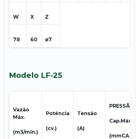
W
X
Z
78
60
ø7
Modelo LF-25
PRESSÃO
Vazão
Potência
Tensão
Máx.
Cap.Máx.
(cv.)
(A)
(m3/min.)
(mmCA.)