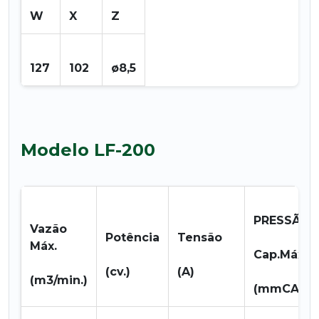
W
X
Z
127
102
ø8,5
Modelo LF-200
PRESSÃO
Vazão
Potência
Tensão
Máx.
Cap.Máx.
(cv.)
(A)
(m3/min.)
(mmCA.)