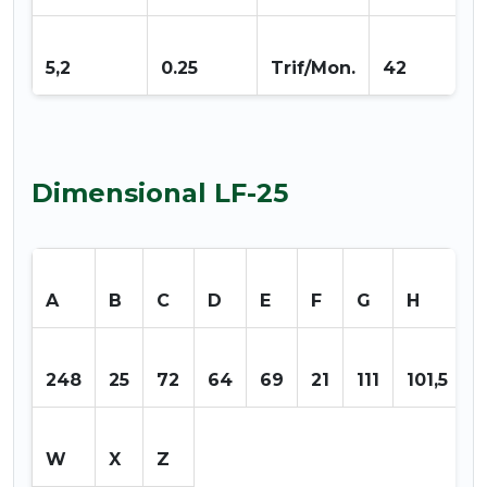
5,2
0.25
Trif/Mon.
42
Dimensional LF-25
A
B
C
D
E
F
G
H
I
248
25
72
64
69
21
111
101,5
1
W
X
Z