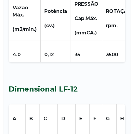
PRESSÃO
Vazão
Potência
ROTAÇÃO
Máx.
Cap.Máx.
(cv.)
rpm.
(m3/min.)
(mmCA.)
4.0
0,12
35
3500
Dimensional LF-12
A
B
C
D
E
F
G
H