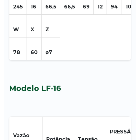
245
16
66,5
66,5
69
12
94
101,6
W
X
Z
78
60
ø7
Modelo LF-16
PRESSÃO
Vazão
Potência
Tensão