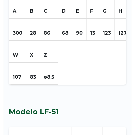
A
B
C
D
E
F
G
H
300
28
86
68
90
13
123
127
W
X
Z
107
83
ø8,5
Modelo LF-51