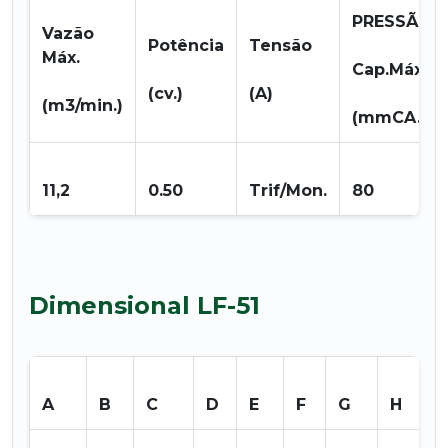
PRESSÃO
Vazão
Potência
Tensão
Máx.
Cap.Máx.
(cv.)
(A)
(m3/min.)
(mmCA.)
11,2
0.50
Trif/Mon.
80
Dimensional LF-51
A
B
C
D
E
F
G
H
I