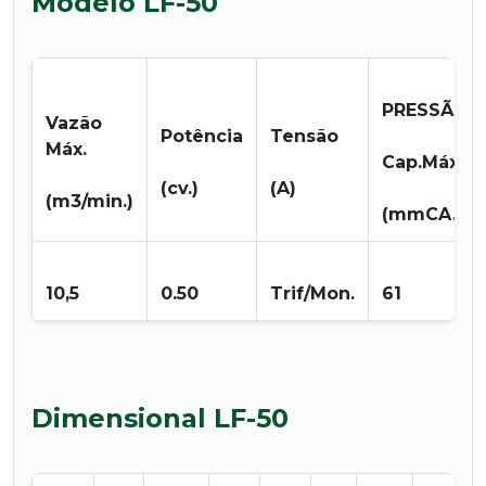
Modelo LF-50
PRESSÃO
Vazão
Potência
Tensão
Máx.
Cap.Máx.
(cv.)
(A)
(m3/min.)
(mmCA.)
10,5
0.50
Trif/Mon.
61
Dimensional LF-50