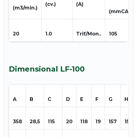
(cv.)
(A)
(m3/min.)
(mmCA.)
20
1.0
Trif/Mon..
105
Dimensional LF-100
A
B
C
D
E
F
G
H
358
28,5
115
20
118
19
157
153