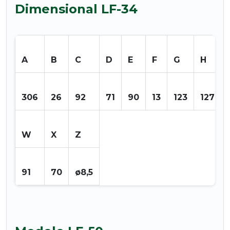
Dimensional LF-34
A
B
C
D
E
F
G
H
I
306
26
92
71
90
13
123
127
W
X
Z
91
70
ø8,5