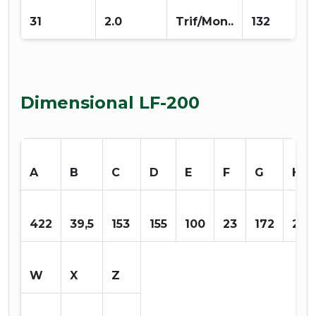
31
2.0
Trif/Mon..
132
Dimensional LF-200
A
B
C
D
E
F
G
H
422
39,5
153
155
100
23
172
203
W
X
Z