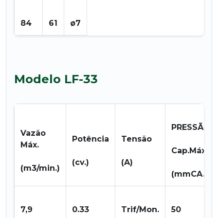
84
61
ø7
Modelo LF-33
PRESSÃO
Vazão
Potência
Tensão
Máx.
Cap.Máx.
(cv.)
(A)
(m3/min.)
(mmCA.)
7,9
0.33
Trif/Mon.
50