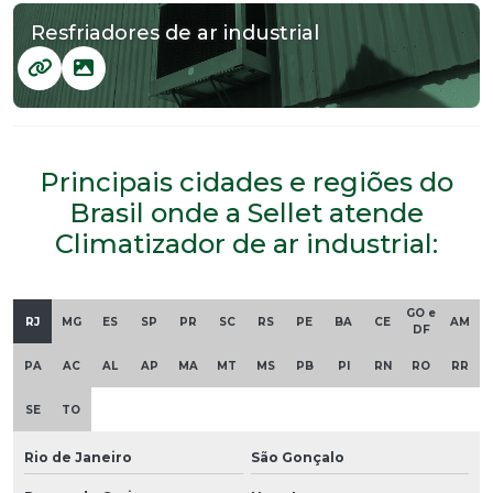
Resfriadores de ar industrial
Principais cidades e regiões do
Brasil onde a Sellet atende
Climatizador de ar industrial:
GO e
RJ
MG
ES
SP
PR
SC
RS
PE
BA
CE
AM
DF
PA
AC
AL
AP
MA
MT
MS
PB
PI
RN
RO
RR
SE
TO
Rio de Janeiro
São Gonçalo