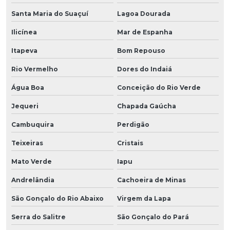
Santa Maria do Suaçuí
Lagoa Dourada
Ilicínea
Mar de Espanha
Itapeva
Bom Repouso
Rio Vermelho
Dores do Indaiá
Água Boa
Conceição do Rio Verde
Jequeri
Chapada Gaúcha
Cambuquira
Perdigão
Teixeiras
Cristais
Mato Verde
Iapu
Andrelândia
Cachoeira de Minas
São Gonçalo do Rio Abaixo
Virgem da Lapa
Serra do Salitre
São Gonçalo do Pará