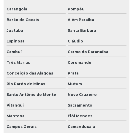
Carangola
Pompéu
Barão de Cocais
Além Paraíba
Juatuba
Santa Bárbara
Espinosa
Cláudio
Cambuí
Carmo do Paranaíba
Três Marias
Coromandel
Conceição das Alagoas
Prata
Rio Pardo de Minas
Mutum
Santo Antônio do Monte
Novo Cruzeiro
Pitangui
Sacramento
Mantena
Elói Mendes
Campos Gerais
Camanducaia