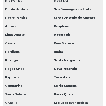
Rio Pomba
Nova Era
Borda da Mata
São Domingos do Prata
Padre Paraíso
Santo Antônio do Amparo
Arinos
Resplendor
Lima Duarte
Itacarambi
Cássia
Bom Sucesso
Perdizes
Ipaba
Piranga
Santa Margarida
Poço Fundo
Nova Resende
Raposos
Tocantins
Campanha
Mário Campos
Santa Juliana
Passa Quatro
Cruzília
São João Evangelista