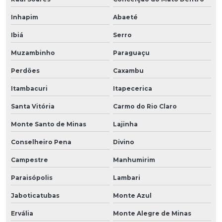
Inhapim
Abaeté
Ibiá
Serro
Muzambinho
Paraguaçu
Perdões
Caxambu
Itambacuri
Itapecerica
Santa Vitória
Carmo do Rio Claro
Monte Santo de Minas
Lajinha
Conselheiro Pena
Divino
Campestre
Manhumirim
Paraisópolis
Lambari
Jaboticatubas
Monte Azul
Ervália
Monte Alegre de Minas