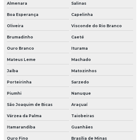
Almenara
Salinas
Boa Esperança
Capelinha
Oliveira
Visconde do Rio Branco
Brumadinho
Caeté
Ouro Branco
Iturama
Mateus Leme
Machado
Jaíba
Matozinhos
Porteirinha
Sarzedo
Piumhi
Nanuque
São Joaquim de Bicas
Araçuaí
Várzea da Palma
Taiobeiras
Itamarandiba
Guanhães
Ouro Fino
Brasília de Minas