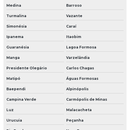
Medina
Barroso
Turmalina
Vazante
Simonésia
Caraí
Ipanema
Itaobim
Guaranésia
Lagoa Formosa
Manga
Varzelândia
Presidente Olegário
Carlos Chagas
Matipó
Águas Formosas
Baependi
Alpinópolis
Campina Verde
Carmópolis de Minas
Luz
Malacacheta
Urucuia
Peçanha