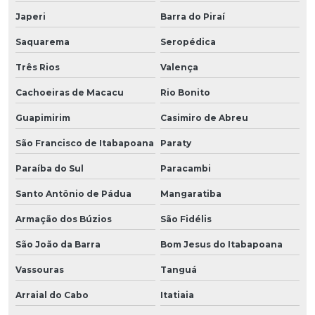
Japeri
Barra do Piraí
Saquarema
Seropédica
Três Rios
Valença
Cachoeiras de Macacu
Rio Bonito
Guapimirim
Casimiro de Abreu
São Francisco de Itabapoana
Paraty
Paraíba do Sul
Paracambi
Santo Antônio de Pádua
Mangaratiba
Armação dos Búzios
São Fidélis
São João da Barra
Bom Jesus do Itabapoana
Vassouras
Tanguá
Arraial do Cabo
Itatiaia