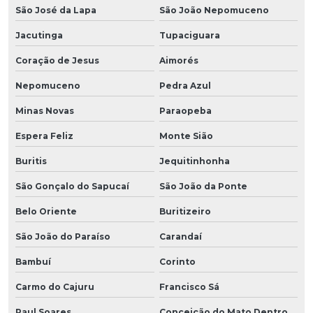
São José da Lapa
São João Nepomuceno
Jacutinga
Tupaciguara
Coração de Jesus
Aimorés
Nepomuceno
Pedra Azul
Minas Novas
Paraopeba
Espera Feliz
Monte Sião
Buritis
Jequitinhonha
São Gonçalo do Sapucaí
São João da Ponte
Belo Oriente
Buritizeiro
São João do Paraíso
Carandaí
Bambuí
Corinto
Carmo do Cajuru
Francisco Sá
Raul Soares
Conceição do Mato Dentro