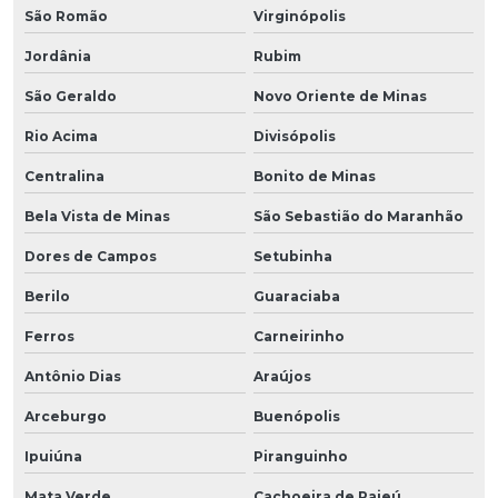
São Romão
Virginópolis
Jordânia
Rubim
São Geraldo
Novo Oriente de Minas
Rio Acima
Divisópolis
Centralina
Bonito de Minas
Bela Vista de Minas
São Sebastião do Maranhão
Dores de Campos
Setubinha
Berilo
Guaraciaba
Ferros
Carneirinho
Antônio Dias
Araújos
Arceburgo
Buenópolis
Ipuiúna
Piranguinho
Mata Verde
Cachoeira de Pajeú