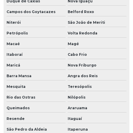
Duque de Caxias
Nova Iguaçu
Campos dos Goytacazes
Belford Roxo
Niterói
São João de Meriti
Petrópolis
Volta Redonda
Macaé
Magé
Itaboraí
Cabo Frio
Maricá
Nova Friburgo
Barra Mansa
Angra dos Reis
Mesquita
Teresópolis
Rio das Ostras
Nilópolis
Queimados
Araruama
Resende
Itaguaí
São Pedro da Aldeia
Itaperuna