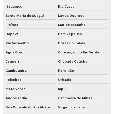
Itatiaiuçu
Rio Casca
Santa Maria do Suaçuí
Lagoa Dourada
Ilicínea
Mar de Espanha
Itapeva
Bom Repouso
Rio Vermelho
Dores do Indaiá
Água Boa
Conceição do Rio Verde
Jequeri
Chapada Gaúcha
Cambuquira
Perdigão
Teixeiras
Cristais
Mato Verde
Iapu
Andrelândia
Cachoeira de Minas
São Gonçalo do Rio Abaixo
Virgem da Lapa