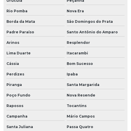
Urucuia
Peçanha
Rio Pomba
Nova Era
Borda da Mata
São Domingos do Prata
Padre Paraíso
Santo Antônio do Amparo
Arinos
Resplendor
Lima Duarte
Itacarambi
Cássia
Bom Sucesso
Perdizes
Ipaba
Piranga
Santa Margarida
Poço Fundo
Nova Resende
Raposos
Tocantins
Campanha
Mário Campos
Santa Juliana
Passa Quatro