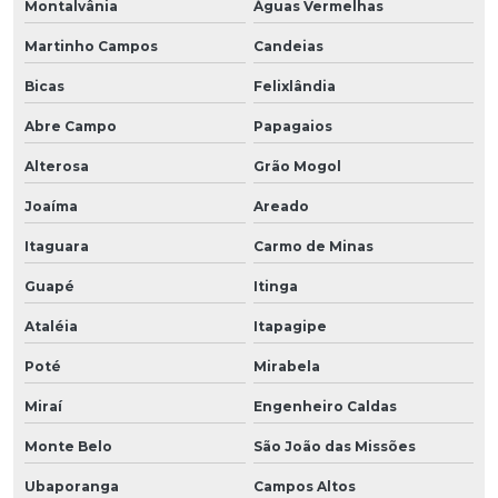
Montalvânia
Águas Vermelhas
Martinho Campos
Candeias
Bicas
Felixlândia
Abre Campo
Papagaios
Alterosa
Grão Mogol
Joaíma
Areado
Itaguara
Carmo de Minas
Guapé
Itinga
Ataléia
Itapagipe
Poté
Mirabela
Miraí
Engenheiro Caldas
Monte Belo
São João das Missões
Ubaporanga
Campos Altos