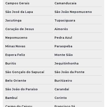
Campos Gerais
Camanducaia
São José da Lapa
São João Nepomuceno
Jacutinga
Tupaciguara
Coração de Jesus
Aimorés
Nepomuceno
Pedra Azul
Minas Novas
Paraopeba
Espera Feliz
Monte Sião
Buritis
Jequitinhonha
São Gonçalo do Sapucaí
São João da Ponte
Belo Oriente
Buritizeiro
São João do Paraíso
Carandaí
Bambuí
Corinto
Carmo do Cajuru
Francisco Sá