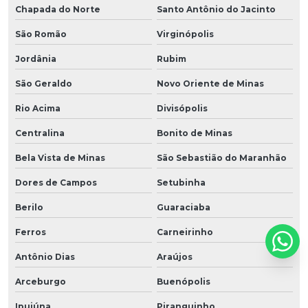
Chapada do Norte
Santo Antônio do Jacinto
São Romão
Virginópolis
Jordânia
Rubim
São Geraldo
Novo Oriente de Minas
Rio Acima
Divisópolis
Centralina
Bonito de Minas
Bela Vista de Minas
São Sebastião do Maranhão
Dores de Campos
Setubinha
Berilo
Guaraciaba
Ferros
Carneirinho
Antônio Dias
Araújos
Arceburgo
Buenópolis
Ipuiúna
Piranguinho