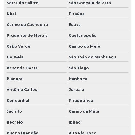
Serra do Salitre
São Gonçalo do Pará
Ubaí
Piraúba
Carmo da Cachoeira
Estiva
Prudente de Morais
Caetanópolis
Cabo Verde
Campo do Meio
Gouveia
São João do Manhuaçu
Resende Costa
São Tiago
Planura
Itanhomi
Antônio Carlos
Juruaia
Congonhal
Pirapetinga
Jacinto
Carmo da Mata
Recreio
Ibiraci
Bueno Brandão
Alto Rio Doce