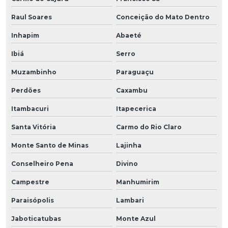
Raul Soares
Conceição do Mato Dentro
Inhapim
Abaeté
Ibiá
Serro
Muzambinho
Paraguaçu
Perdões
Caxambu
Itambacuri
Itapecerica
Santa Vitória
Carmo do Rio Claro
Monte Santo de Minas
Lajinha
Conselheiro Pena
Divino
Campestre
Manhumirim
Paraisópolis
Lambari
Jaboticatubas
Monte Azul