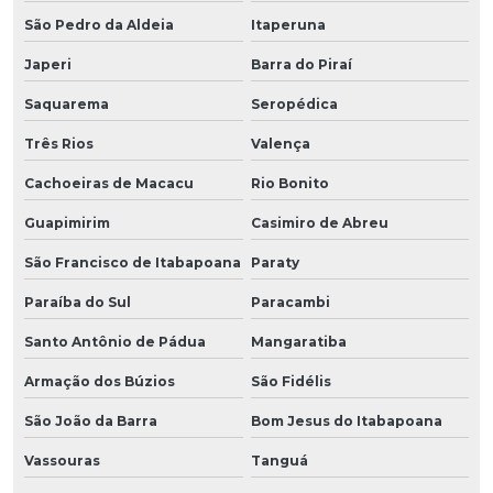
São Pedro da Aldeia
Itaperuna
Japeri
Barra do Piraí
Saquarema
Seropédica
Três Rios
Valença
Cachoeiras de Macacu
Rio Bonito
Guapimirim
Casimiro de Abreu
São Francisco de Itabapoana
Paraty
Paraíba do Sul
Paracambi
Santo Antônio de Pádua
Mangaratiba
Armação dos Búzios
São Fidélis
São João da Barra
Bom Jesus do Itabapoana
Vassouras
Tanguá