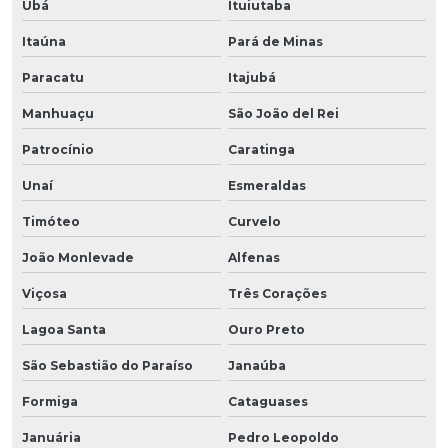
Ubá
Ituiutaba
Itaúna
Pará de Minas
Paracatu
Itajubá
Manhuaçu
São João del Rei
Patrocínio
Caratinga
Unaí
Esmeraldas
Timóteo
Curvelo
João Monlevade
Alfenas
Viçosa
Três Corações
Lagoa Santa
Ouro Preto
São Sebastião do Paraíso
Janaúba
Formiga
Cataguases
Januária
Pedro Leopoldo