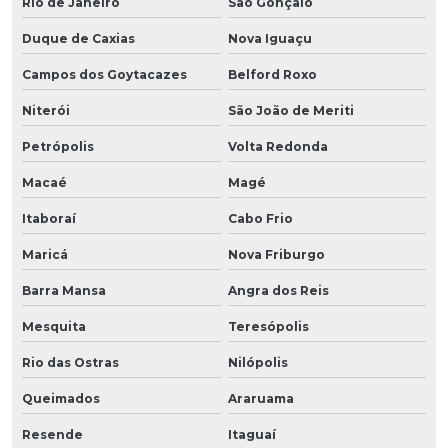
Rio de Janeiro
São Gonçalo
Duque de Caxias
Nova Iguaçu
Campos dos Goytacazes
Belford Roxo
Niterói
São João de Meriti
Petrópolis
Volta Redonda
Macaé
Magé
Itaboraí
Cabo Frio
Maricá
Nova Friburgo
Barra Mansa
Angra dos Reis
Mesquita
Teresópolis
Rio das Ostras
Nilópolis
Queimados
Araruama
Resende
Itaguaí