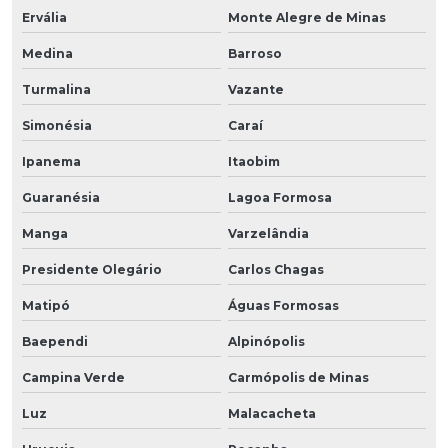
Ervália
Monte Alegre de Minas
Medina
Barroso
Turmalina
Vazante
Simonésia
Caraí
Ipanema
Itaobim
Guaranésia
Lagoa Formosa
Manga
Varzelândia
Presidente Olegário
Carlos Chagas
Matipó
Águas Formosas
Baependi
Alpinópolis
Campina Verde
Carmópolis de Minas
Luz
Malacacheta