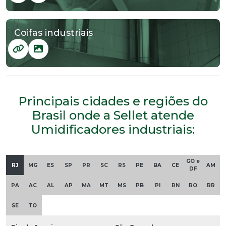
Coifas industriais
Principais cidades e regiões do
Brasil onde a Sellet atende
Umidificadores industriais:
GO e
RJ
MG
ES
SP
PR
SC
RS
PE
BA
CE
AM
DF
PA
AC
AL
AP
MA
MT
MS
PB
PI
RN
RO
RR
SE
TO