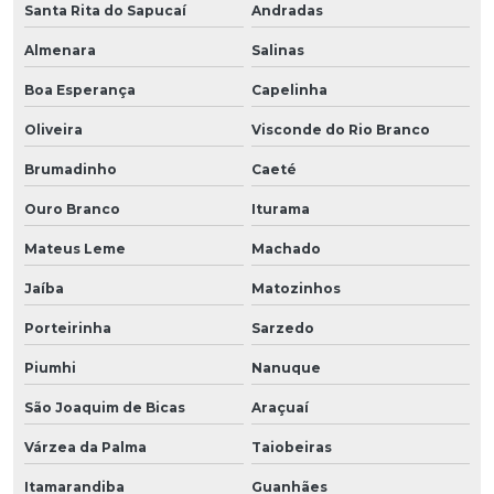
Santa Rita do Sapucaí
Andradas
Almenara
Salinas
Boa Esperança
Capelinha
Oliveira
Visconde do Rio Branco
Brumadinho
Caeté
Ouro Branco
Iturama
Mateus Leme
Machado
Jaíba
Matozinhos
Porteirinha
Sarzedo
Piumhi
Nanuque
São Joaquim de Bicas
Araçuaí
Várzea da Palma
Taiobeiras
Itamarandiba
Guanhães