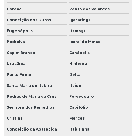
Coroaci
Ponto dos Volantes
Conceição dos Ouros
Igaratinga
Eugenópolis
Itamogi
Pedralva
Icaraí de Minas
Capim Branco
Canápolis
Urucânia
Ninheira
Porto Firme
Delta
Santa Maria de Itabira
Itaipé
Pedras de Maria da Cruz
Fervedouro
Senhora dos Remédios
Capitólio
Cristina
Mercês
Conceição da Aparecida
Itabirinha