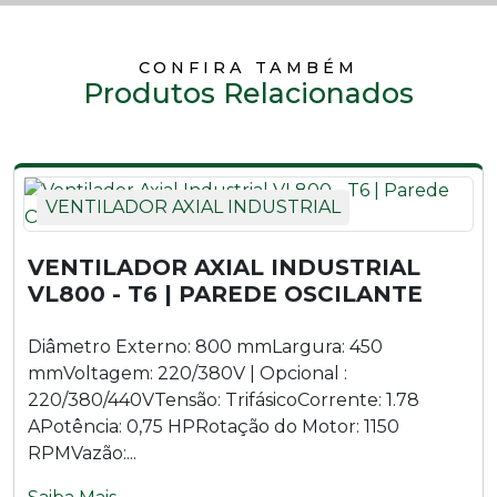
Ventilador Axial Industrial VL800 - T4
CONFIRA TAMBÉM
Produtos Relacionados
Ventilador Axial Industrial VL800 - T4 | Parede
Ventilador Axial Industrial VL800 - T4 | Parede Oscilante
VENTILADOR AXIAL INDUSTRIAL
Ventilador Axial Industrial VL800 - T6
Ventilador Axial Industrial VL800 - T6 | Parede
VENTILADOR AXIAL INDUSTRIAL
VL800 - T6 | PAREDE OSCILANTE
Ventilador Axial Industrial VL800 - T6 | Parede Oscilante
Diâmetro Externo: 800 mmLargura: 450
Ventilador Axial Industrial VL830 - M4 | Suporte Móvel
mmVoltagem: 220/380V | Opcional :
220/380/440VTensão: TrifásicoCorrente: 1.78
Ventilador Axial Industrial VL830 - T4 | Suporte Móvel
APotência: 0,75 HPRotação do Motor: 1150
RPMVazão:...
Ventilador Axial Industrial VLA1000 - M6