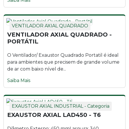
Saiba Mais
Ventilador Axial Industrial VLA1000 - T6
Ventilador Axial Industrial VLI1000 - M4
VENTILADOR AXIAL QUADRADO
VENTILADOR AXIAL QUADRADO -
Ventilador Axial Industrial VLI1000 - M4 | Parede
PORTÁTIL
Ventilador Axial Industrial VLI1000 - T4
O Ventilador/ Exaustor Quadrado Portatil é ideal
para ambientes que precisem de grande volume
Ventilador Axial Industrial VLI1000 - T4 | Parede
de ar com baixo nível de...
Ventilador Axial Industrial VLS1000 - M6
Saiba Mais
Ventilador Axial Industrial VLS1000 - T6
EXAUSTOR AXIAL INDUSTRIAL - Categoria
EXAUSTOR AXIAL LAD450 - T6
Diâmetro Externo: 450 mmLargura: 340