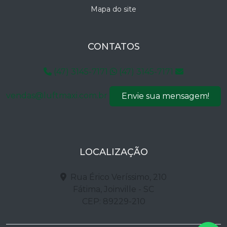
Mapa do site
CONTATOS
(47) 3145-7171
(47) 3145-7171
vendas@luftmaxi.com.br
Envie sua mensagem!
LOCALIZAÇÃO
Rua Érico Veríssimo, 210
Fátima, Joinville - SC
CEP: 89229-210