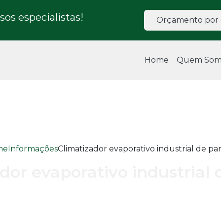
os especialistas!
Orçamento por 
Home
Quem Som
me
Informações
Climatizador evaporativo industrial de p
dor evaporativo industrial