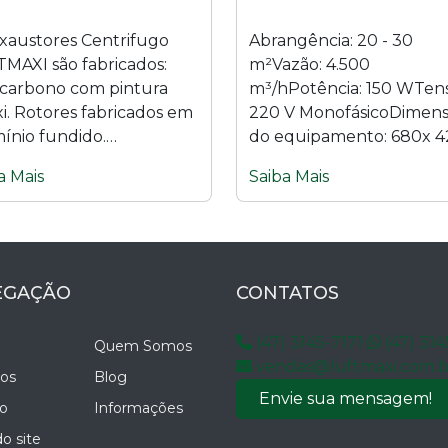
xaustores Centrifugo
Abrangência: 20 - 30
MAXI são fabricados:
m²Vazão: 4.500
carbono com pintura
m³/hPotência: 150 WTen
i. Rotores fabricados em
220 V MonofásicoDimen
ínio fundido.
do equipamento: 680x 4
anceamento dinâmico e
1050 mmRuído: 40...
a Mais
Saiba Mais
tico. Acionado através de
smissão...
EGAÇÃO
CONTATOS
(47) 3145-7171
(47) 314
Quem Somos
vendas@luftmaxi.com.b
os
Blog
Envie sua mensagem!
o
Informações
o site