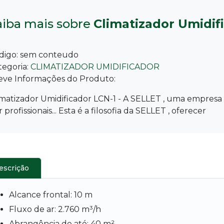
aiba mais sobre
Climatizador Umidif
digo:
sem conteudo
tegoria:
CLIMATIZADOR UMIDIFICADOR
eve Informações do Produto:
imatizador Umidificador LCN-1 - A SELLET , uma empresa
 profissionais... Esta é a filosofia da SELLET , oferecer
escrição
Alcance frontal: 10 m
Fluxo de ar: 2.760 m³/h
Abrangência de até: 40 m²