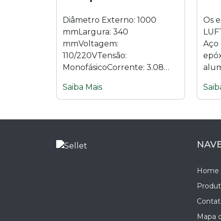
Diâmetro Externo: 1000
Os e
mmLargura: 340
LUFT
mmVoltagem:
Aço 
110/220VTensão:
epóx
MonofásicoCorrente: 3.08
alum
APotência: 1.00 HPRotação
Bal
Saiba Mais
Saib
do Motor: 1740 RPMVazão:
está
18.000 M³/HFrequência: 60
tran
HzHélices:...
NAV
Home
Produt
Contat
Mapa d