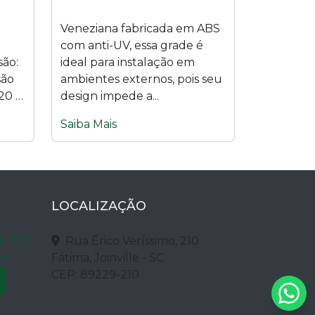
Veneziana fabricada em ABS
com anti-UV, essa grade é
são:
ideal para instalação em
são
ambientes externos, pois seu
20 x
design impede a...
Saiba Mais
LOCALIZAÇÃO
5-7171
Rua Érico Veríssimo, 210
r
Fátima, Joinville - SC
CEP: 89229-210