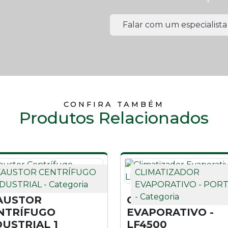
!
Falar com um especialista
CONFIRA TAMBÉM
Produtos Relacionados
XAUSTOR CENTRÍFUGO
CLIMATIZADOR
DUSTRIAL - Categoria
EVAPORATIVO - PORT
- Categoria
AUSTOR
CLIMATIZADOR
NTRÍFUGO
EVAPORATIVO -
DUSTRIAL 1
LF4500