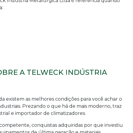
eck Indústria Metalúrgica Ltda é referência quando
a:
BRE A TELWECK INDÚSTRIA
da existem as melhores condições para você achar o
dustriais
. Prezando o que há de mais moderno, traz
rial e importador de climatizadores.
competente, conquistas adquiridas por que investiu
uipamentos de última geração e materiais