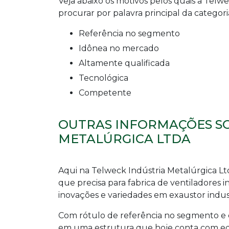
Veja abaixo os motivos pelos quais a Telw
procurar por palavra principal da categori
referência no segmento
idônea no mercado
altamente qualificada
tecnológica
competente
OUTRAS INFORMAÇÕES SO
METALÚRGICA LTDA
Aqui na Telweck Indústria Metalúrgica Lt
que precisa para
fabrica de ventiladores in
inovações e variedades em exaustor indust
Com rótulo de referência no segmento e 
em uma estrutura que hoje conta com eq