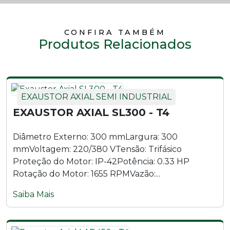
Exaustor Axial LAD500 - M6
CONFIRA TAMBÉM
Produtos Relacionados
Exaustor Axial LAD500 - T4
Exaustor Axial LAD500 - T6
EXAUSTOR AXIAL SEMI INDUSTRIAL
Exaustor Axial LAD600 - M4
EXAUSTOR AXIAL SL300 - T4
Exaustor Axial LAD600 - M6
Diâmetro Externo: 300 mmLargura: 300
Exaustor Axial LAD600 - T4
mmVoltagem: 220/380 VTensão: Trifásico
Proteção do Motor: IP-42Potência: 0.33 HP
Exaustor Axial LAD600 - T6
Rotação do Motor: 1655 RPMVazão:...
Saiba Mais
Exaustor Axial LAD700 - M4
Exaustor Axial LAD700 - M6