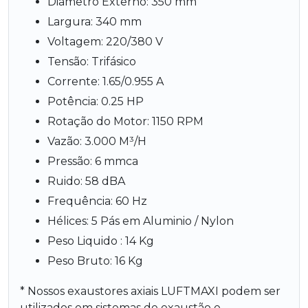
Diâmetro Externo: 350 mm
Largura: 340 mm
Voltagem: 220/380 V
Tensão: Trifásico
Corrente: 1.65/0.955 A
Potência: 0.25 HP
Rotação do Motor: 1150 RPM
Vazão: 3.000 M³/H
Pressão: 6 mmca
Ruido: 58 dBA
Frequência: 60 Hz
Hélices: 5 Pás em Aluminio / Nylon
Peso Liquido : 14 Kg
Peso Bruto: 16 Kg
* Nossos exaustores axiais LUFTMAXI podem ser
utilizados em sistemas de exaustão e