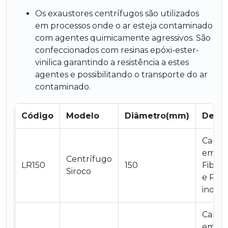
Os exaustores centrífugos são utilizados
em processos onde o ar esteja contaminado
com agentes quimicamente agressivos. São
confeccionados com resinas epóxi-ester-
vinilica garantindo a resistência a estes
agentes e possibilitando o transporte do ar
contaminado.
Código
Modelo
Diâmetro(mm)
Descr
Carca
em
Centrífugo
LR150
150
Fiberg
Siroco
e Rot
inox
Carca
em