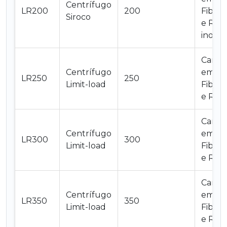
Centrífugo
LR200
200
Fiberg
Siroco
e Rot
inox
Carca
Centrífugo
em
LR250
250
Limit-load
Fiberg
e Rot
Carca
Centrífugo
em
LR300
300
Limit-load
Fiberg
e Rot
Carca
Centrífugo
em
LR350
350
Limit-load
Fiberg
e Rot