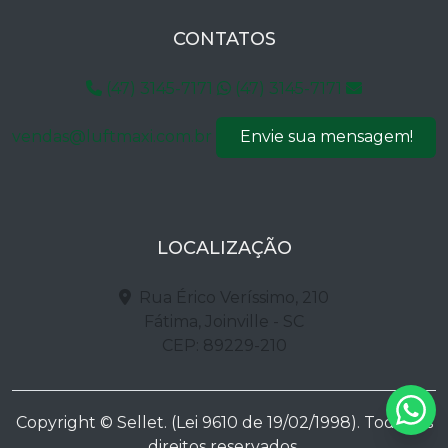
CONTATOS
(47) 3145-7171
(47) 3145-7171
vendas@luftmaxi.com.br
Envie sua mensagem!
LOCALIZAÇÃO
Rua Érico Veríssimo, 210
Fátima, Joinville - SC
CEP: 89229-210
Copyright © Sellet. (Lei 9610 de 19/02/1998). Todos os
direitos reservados.