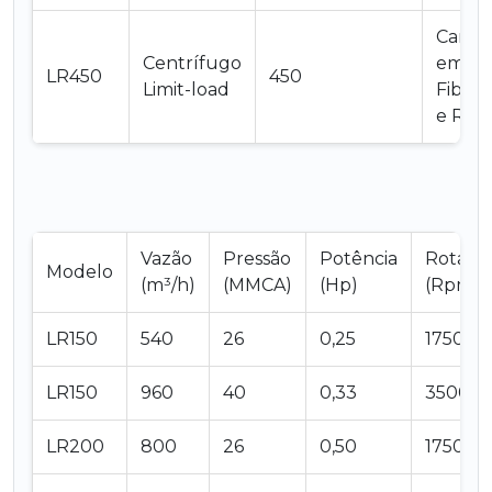
Carca
Centrífugo
em
LR450
450
Limit-load
Fiberg
e Rot
Vazão
Pressão
Potência
Rotaçã
Modelo
(m³/h)
(MMCA)
(Hp)
(Rpm)
LR150
540
26
0,25
1750
LR150
960
40
0,33
3500
LR200
800
26
0,50
1750