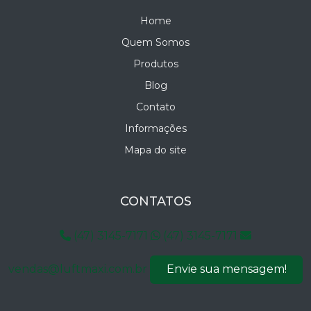
Home
New Luna
Quem Somos
New Luna Colors
Produtos
Blog
New Montana
Contato
New Spot Delta
Informações
Mapa do site
New Zeta
Sideral
CONTATOS
Smart
(47) 3145-7171
(47) 3145-7171
Space Colors
vendas@luftmaxi.com.br
Envie sua mensagem!
Twister