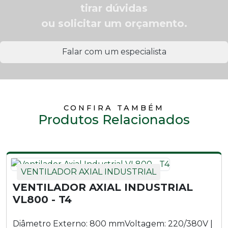
Exaustor Axial SL800 - M4
tirar dúvidas
ou solicitar um orçamento.
Exaustor Axial SL800 - T4
Falar com um especialista
CONFIRA TAMBÉM
Produtos Relacionados
VENTILADOR AXIAL INDUSTRIAL
VENTILADOR AXIAL INDUSTRIAL
VL800 - T4
Diâmetro Externo: 800 mmVoltagem: 220/380V |