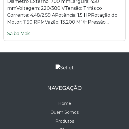
Diâmetro Externo: 700 mmLargura: 450
mmVoltagem: 220/380 VTensão: Trifásico
Corrente: 4.48/2.59 APotência: 1.5 HPRotação do
Motor: 1150 RPMVazão: 13.200 M³/HPressão:...
Saiba Mais
NAVEGAÇÃO
Home
Quem Somos
Produtos