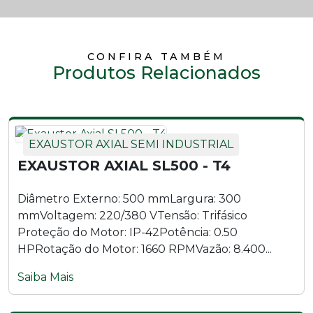
Ventilador Axial Industrial VL800 - M6 | Parede Oscilante
Ventilador Axial Industrial VL800 - T4
CONFIRA TAMBÉM
Produtos Relacionados
Ventilador Axial Industrial VL800 - T4 | Parede
Ventilador Axial Industrial VL800 - T4 | Parede Oscilante
EXAUSTOR AXIAL SEMI INDUSTRIAL
Ventilador Axial Industrial VL800 - T6
EXAUSTOR AXIAL SL500 - T4
Ventilador Axial Industrial VL800 - T6 | Parede
Diâmetro Externo: 500 mmLargura: 300
Ventilador Axial Industrial VL800 - T6 | Parede Oscilante
mmVoltagem: 220/380 VTensão: Trifásico
Proteção do Motor: IP-42Potência: 0.50
Ventilador Axial Industrial VL830 - M4 | Suporte Móvel
HPRotação do Motor: 1660 RPMVazão: 8.400...
Saiba Mais
Ventilador Axial Industrial VL830 - T4 | Suporte Móvel
Ventilador Axial Industrial VLA1000 - M6