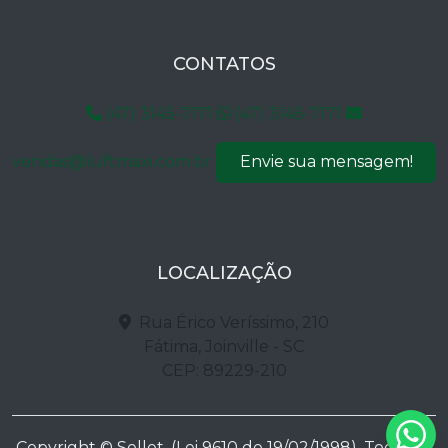
CONTATOS
(47) 3145-7171
(47) 3145-7171
vendas@luftmaxi.com.br
Envie sua mensagem!
LOCALIZAÇÃO
Rua Érico Veríssimo, 210
Fátima, Joinville - SC
CEP: 89229-210
Copyright © Sellet. (Lei 9610 de 19/02/1998). Todos os