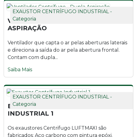
EXAUSTOR CENTRÍFUGO INDUSTRIAL -
Ventilador Axial Industrial VLA1000 - T6
Categoria
VENTILADOR CENTRÍFUGO - DUPLA
ASPIRAÇÃO
Ventilador Axial Industrial VLI1000 - M4
Ventilador que capta o ar pelas aberturas laterais
Ventilador Axial Industrial VLI1000 - M4 | Parede
e direciona a saída do ar pela abertura frontal.
Contam com dupla...
Ventilador Axial Industrial VLI1000 - T4
Saiba Mais
Ventilador Axial Industrial VLI1000 - T4 | Parede
Ventilador Axial Industrial VLS1000 - M6
EXAUSTOR CENTRÍFUGO INDUSTRIAL -
Ventilador Axial Industrial VLS1000 - T6
Categoria
EXAUSTOR CENTRÍFUGO
INDUSTRIAL 1
Os exaustores Centrifugo LUFTMAXI são
fabricados: Aço carbono com pintura epóxi.