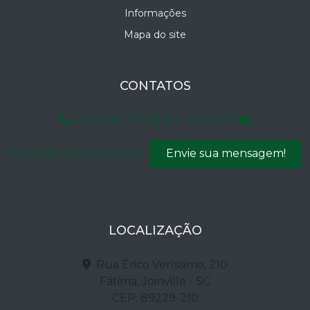
Informações
Mapa do site
CONTATOS
(47) 3145-7171
(47) 3145-7171
vendas@luftmaxi.com.br
Envie sua mensagem!
LOCALIZAÇÃO
Rua Érico Veríssimo, 210
Fátima, Joinville - SC
CEP: 89229-210