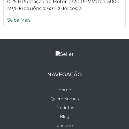
0.25 HPRotação do Motor: 1720 RPMVazão: 5000
M³/HFrequência: 60 HzHélices: 3...
Saiba Mais
NAVEGAÇÃO
Home
Quem Somos
Produtos
Blog
Contato