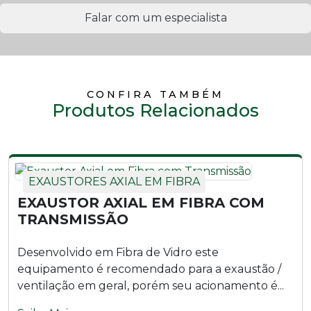
Exaustor Axial LAD450 - T6
Falar com um especialista
Exaustor Axial LAD500 - M4
Exaustor Axial LAD500 - M6
CONFIRA TAMBÉM
Produtos Relacionados
Exaustor Axial LAD500 - T4
Exaustor Axial LAD500 - T6
EXAUSTORES AXIAL EM FIBRA
Exaustor Axial LAD600 - M4
EXAUSTOR AXIAL EM FIBRA COM
Exaustor Axial LAD600 - M6
TRANSMISSÃO
Exaustor Axial LAD600 - T4
Desenvolvido em Fibra de Vidro este
equipamento é recomendado para a exaustão /
Exaustor Axial LAD600 - T6
ventilação em geral, porém seu acionamento é...