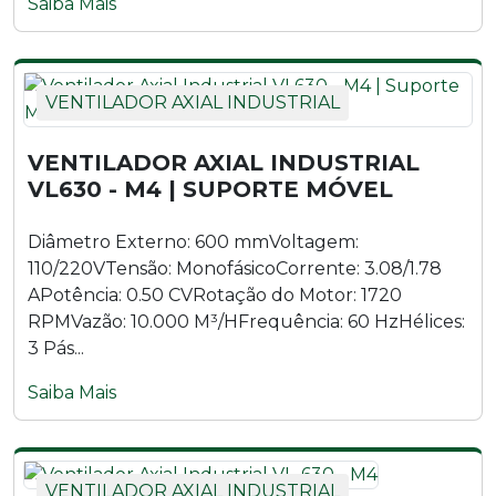
Saiba Mais
Exaustor Axial LAD700 - M4
Exaustor Axial LAD700 - M6
VENTILADOR AXIAL INDUSTRIAL
Exaustor Axial LAD700 - T4
VENTILADOR AXIAL INDUSTRIAL
Exaustor Axial LAD700 - T6
VL630 - M4 | SUPORTE MÓVEL
Exaustor Axial LAD800 - M6
Diâmetro Externo: 600 mmVoltagem:
110/220VTensão: MonofásicoCorrente: 3.08/1.78
Exaustor Axial LAD800 - T6
APotência: 0.50 CVRotação do Motor: 1720
RPMVazão: 10.000 M³/HFrequência: 60 HzHélices:
3 Pás...
Saiba Mais
VENTILADOR AXIAL INDUSTRIAL