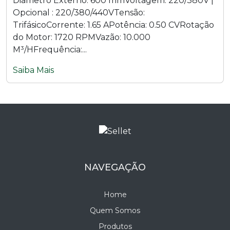
Diâmetro Externo: 600 mmVoltagem: 220/380V |
Opcional : 220/380/440VTensão:
TrifásicoCorrente: 1.65 APotência: 0.50 CVRotação
do Motor: 1720 RPMVazão: 10.000
M³/HFrequência:...
Saiba Mais
NAVEGAÇÃO
Home
Quem Somos
Produtos